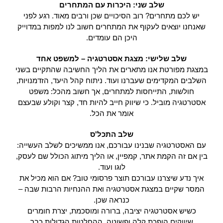
שלב שני: היכרות עם המתחרים
יש לכם מתחרים? רוב הסיכויים שכן ורבים מאוד. רגע לפני
שאנחנו יוצאים לעקוף את המתחרים חשוב לנו למפות במדוייק
היכן הם עומדים.
שלב שלישי: מצגת אסטרטגיה – למשפט אחד
במצגת מפורטת אנו מתארים את הליך החשיבה שהתקיים בשני
השלבים המקדימים שעברנו ועוד. ניתוח קהל היעד, הזדמנויות,
חולשות, התייחסות למתחרים, אך חשוב מהכל: משפט
אסטרטגיה מוביל. כי שיווק חייב להיות חד, קצר וקולע שבעצם
אומר את הכל.
שלב התכל'ס
עם האסטרטגיה שבנינו עבורכם, אנו ממשיכים לשלב העשייה:
בין אם זה הקמת אתר, קמפיין, או הליך מיתוג הכולל שם לעסק,
לוגו ועוד.
איך נדע שיצרנו עבורכם תוצר פרסומי טוב? אם הוא מכיל את
המסר שקיים במצגת אסטרטגיה ואת ההנחיות הרבות שבה –
כנראה שכן.
כשיש אסטרטגיה יציבה, ברורה ומוסכמת, יצרת חומרים
שיווקים הופכת קלה ופשוטה, ההחלטות הגדולות כבר