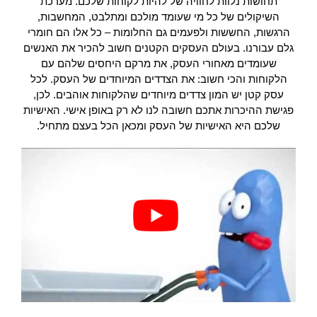
תחושות נלוות לחוויה של להיות לקוחות שלכם. מערכת
השיקולים של כל מי שעומד מולכם ומתלבט, המחשבות,
הרגשות, החששות ולפעמים גם החלומות – כל אלו הם חומרי
גלם עבורנו. בעולם העסקים הקטנים חשוב להכיר את האנשים
שעומדים מאחורי העסק, את מרקם היחסים שלהם עם
הלקוחות והכי חשוב: את הצדדים המיוחדים של העסק. לכל
עסק קטן יש המון צדדים מיוחדים שהלקוחות אוהבים. לכן,
פגישת ההיכרות אתכם חשובה לנו לא רק באופן אישי. האישיות
שלכם היא האישיות של העסק ומכאן הכל בעצם מתחיל.