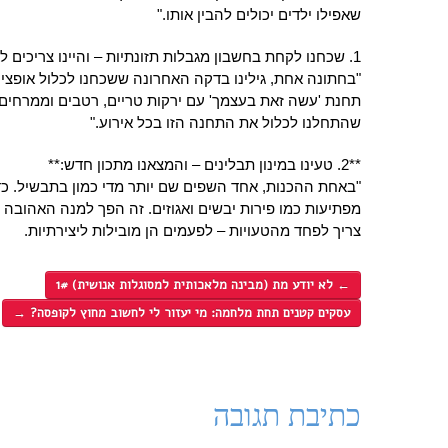
שאפילו ילדים יכולים להבין אותו."
1. שכחנו לקחת בחשבון מגבלות תזונתיות – והיינו צריכים לאלתר:**
"בחתונה אחת, גילינו בדקה האחרונה ששכחנו לכלול אופציו
תחנת 'עשה זאת בעצמך' עם ירקות טריים, רטבים וממרחים.
שהתחלנו לכלול את התחנה הזו בכל אירוע."
**2. טעינו במינון תבלינים – והמצאנו מתכון חדש:**
"באחת ההכנות, אחד השפים שם יותר מדי כמון בתבשיל. כד
מפתיעות כמו פירות יבשים ואגוזים. זה הפך למנה האהובה 
צריך לפחד מהטעויות – לפעמים הן מובילות ליצירתיות.
←
לא יודע מת (מבינה מלאכותית למסוגלות אנושית) 1#
עסקים קטנים תחת מלחמה: מי יעזור לי לחשוב מחוץ לקופסה?
→
כתיבת תגובה