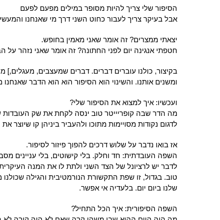
הסיפור שלי צריך להיות מסופר במילים מפעם לפעם
אבל בעיקר צריך לעבור כחוט השני דרך מי שאנחנו והמעשים
יצאתי ממצרים? זה אומר שאני מאמין בחופש.
חטפתי אנגינה יום לפני החתונה? זה אומר שאני נזהר על הב
בקיצור, כולנו עוברים דברים. דברים שמעצבים, מעגלים,] מ
ומשנים אותנו. והשינוי הוא הסיפור הוא הוא הדבר שאנחנו 
ועכשיו: איך למצוא את הסיפור שלי?
מה הדר שבה קופריייטר טוב ינסה לקחת את שק העובדות שכ
לדגום נקודות מסויימות מתוכו ולהעביר ביניהן קו שיוצר את 
אז בואו נדבר על שלוש דרכים להפוך פיזור לסיפור.
השפה העובדתית: חד וחלק. בלי קישוטים, בלי עניינים מסבי
לדבר יש לרציונל של הצד השני ולתת לו את המנה העיקרית
טוב. בגדול, זו שפת התקשורת הנורמטיבית והגילה שכולנו
שלנו ביום יום. בלעדיה אי אפשר.
השפה הסיפורית: איך הכל התחיל?
מה היה היום ההוא שבו משהו קרה שאם לא היה קורה לא הי