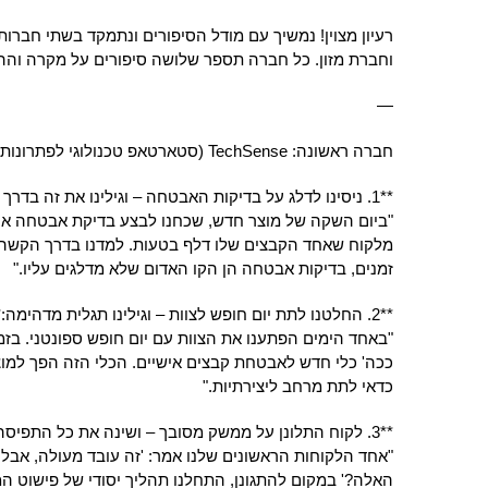
רעיון מצוין! נמשיך עם מודל הסיפורים ונתמקד בשתי חברות
וחברת מזון. כל חברה תספר שלושה סיפורים על מקרה והה
—
חברה ראשונה: TechSense (סטארטאפ טכנולוגי לפתרונות אבטחת מידע)
**1. ניסינו לדלג על בדיקות האבטחה – וגילינו את זה בדרך הקשה:**
"ביום השקה של מוצר חדש, שכחנו לבצע בדיקת אבטחה אח
מלקוח שאחד הקבצים שלו דלף בטעות. למדנו בדרך הקשה
זמנים, בדיקות אבטחה הן הקו האדום שלא מדלגים עליו."
**2. החלטנו לתת יום חופש לצוות – וגילינו תגלית מדהימה:**
"באחד הימים הפתענו את הצוות עם יום חופש ספונטני. בז
ככה' כלי חדש לאבטחת קבצים אישיים. הכלי הזה הפך למוצ
כדאי לתת מרחב ליצירתיות."
**3. לקוח התלונן על ממשק מסובך – ושינה את כל התפיסה שלנו:**
"אחד הלקוחות הראשונים שלנו אמר: 'זה עובד מעולה, אבל 
האלה?' במקום להתגונן, התחלנו תהליך יסודי של פישוט המ