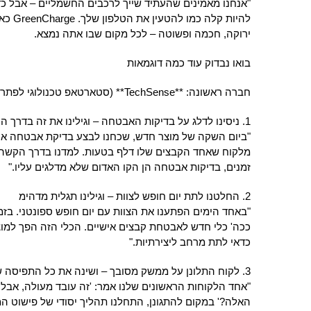
"אנחנו מאמינים שהעתיד שייך לרכבים החשמליים – אבל כד
להיות ק
ירוקה, חכמה ופשוטה – לכל מקום שבו אתה נמצא.
בואו נבדוק עוד כמה דוגמאות
חברה ראשונה: **TechSense** (סטארטאפ טכנולוגי לפתרונות אבטחת מידע)
1. ניסינו לדלג על בדיקות האבטחה – וגילינו את זה בדרך הקשה:
"ביום השקה של מוצר חדש, שכחנו לבצע בדיקת אבטחה אח
מלקוח שאחד הקבצים שלו דלף בטעות. למדנו בדרך הקשה
זמנים, בדיקות אבטחה הן הקו האדום שלא מדלגים עליו."
2. החלטנו לתת יום חופש לצוות – וגילינו תגלית מדהימ
"באחד הימים הפתענו את הצוות עם יום חופש ספונטני. בז
ככה' כלי חדש לאבטחת קבצים אישיים. הכלי הזה הפך למוצ
כדאי לתת מרחב ליצירתיות."
3. לקוח התלונן על ממשק מסובך – ושינה את כל התפיסה שלנו:**
"אחד הלקוחות הראשונים שלנו אמר: 'זה עובד מעולה, אבל 
האלה?' במקום להתגונן, התחלנו תהליך יסודי של פישוט המ