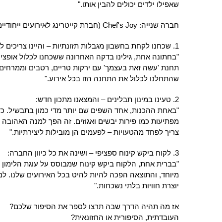
שאפילו ילדים יכולים להבין אותו."
חברה שנייה: Chef's Joy (חברת קייטרינג לאירועים ייחודיים)
1. שכחנו לקחת בחשבון מגבלות תזונתיות – והיינו צריכים לאלתר:**
"בחתונה אחת, גילינו בדקה האחרונה ששכחנו לכלול אופציו
תחנת 'עשה זאת בעצמך' עם ירקות טריים, רטבים וממרחים.
שהתחלנו לכלול את התחנה הזו בכל אירוע."
2. טעינו במינון תבלינים – והמצאנו מתכון חדש:
"באחת ההכנות, אחד השפים שם יותר מדי כמון בתבשיל. כד
מפתיעות כמו פירות יבשים ואגוזים. זה הפך למנה האהובה 
צריך לפחד מהטעויות – לפעמים הן מובילות ליצירתיות."
3. לקוח ביקש קינוח ספציפי – ושינה את כל כיוון החברה:
"בברית אחת, הלקוח ביקש קינוח שמבוסס על עוגת הלימון ש
מיוחד, והתוצאה הפכה להיות להיט בכל האירועים שלנו. ל
יוצרת חוויות בלתי נשכחות."
אז מה תהיה הדרך שבה תרצו לספר את הסיפור שלכם?
העובדתית, הסיפורית או החזונאית?